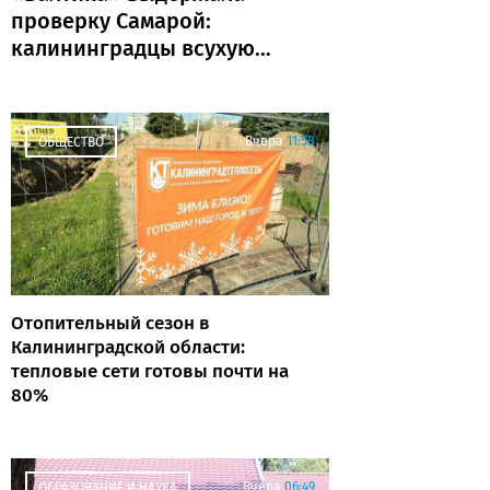
проверку Самарой:
калининградцы всухую
обыграли «Крылья
Советов»
Вчера
11:58
ОБЩЕСТВО
Отопительный сезон в
Калининградской области:
тепловые сети готовы почти на
80%
Вчера
06:49
ОБРАЗОВАНИЕ И НАУКА