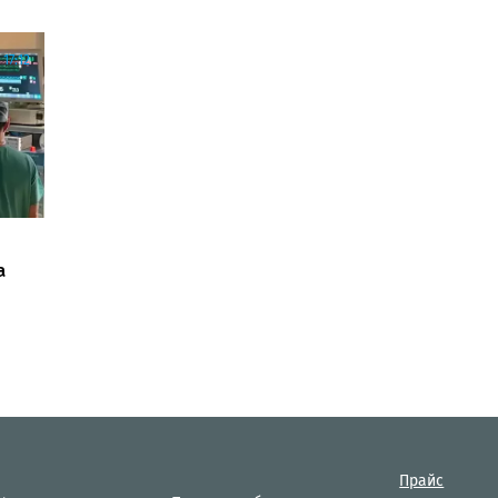
17:12
а
Прайс