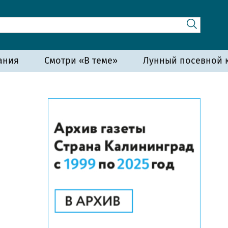
ания
Смотри «В теме»
Лунный посевной к