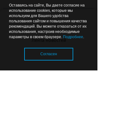
Оставаясь на сайте, Вы даете согласие на
использование cookies, которые мы
Вчера
14:58
используем для Вашего удобства
ОБЩЕСТВО
пользования сайтом и повышения качества
рекомендаций. Вы можете отказаться от их
использования, настроив необходимые
параметры в своем браузере.
Подробнее
.
Лента новостей
Согласен
От первых лучей до ночных
огней: как в Калининградской
области идет уборка пшеницы
Загрузка..
(фото)
© 2026 «Strana39.ru»