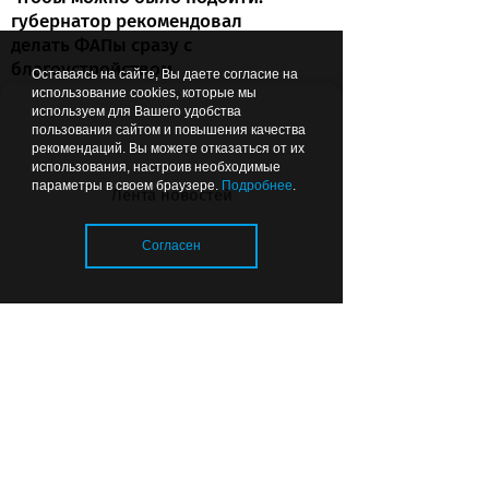
губернатор рекомендовал
делать ФАПы сразу с
благоустройством
Оставаясь на сайте, Вы даете согласие на
использование cookies, которые мы
используем для Вашего удобства
пользования сайтом и повышения качества
рекомендаций. Вы можете отказаться от их
07.08.2026
22:44
ОБЩЕСТВО
использования, настроив необходимые
параметры в своем браузере.
Подробнее
.
Лента новостей
Согласен
Почему в калининградских
Загрузка..
детсадах появились охранники
и кто за это платит