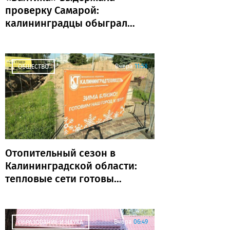
проверку Самарой:
калининградцы обыграли
«Крылья Советов» и идут
без поражений
Вчера
11:58
ОБЩЕСТВО
Отопительный сезон в
Калининградской области:
тепловые сети готовы
почти на 80%
Вчера
06:49
ОБРАЗОВАНИЕ И НАУКА