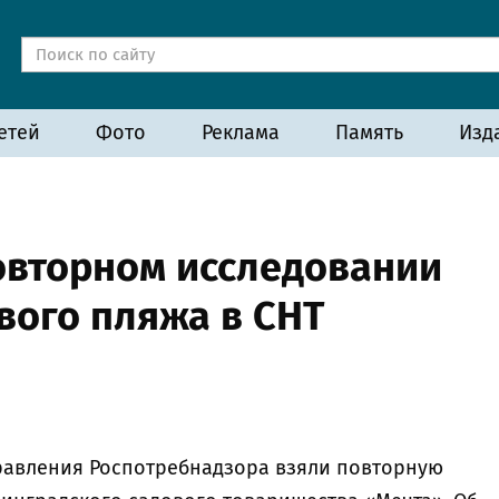
етей
Фото
Реклама
Память
Изд
овторном исследовании
вого пляжа в СНТ
равления Роспотребнадзора взяли повторную