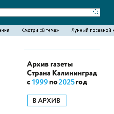
ания
Смотри «В теме»
Лунный посевной к