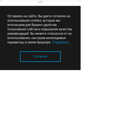
Оставаясь на сайте, Вы даете согласие на
Чтобы можно было подойти:
использование cookies, которые мы
губернатор рекомендовал
используем для Вашего удобства
пользования сайтом и повышения качества
делать ФАПы сразу с
рекомендаций. Вы можете отказаться от их
Лента новостей
благоустройством
использования, настроив необходимые
параметры в своем браузере.
Подробнее
.
Согласен
Вчера
22:44
ОБЩЕСТВО
Загрузка..
Почему в калининградских
детсадах появились охранники
и кто за это платит