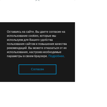
«Балтика» в Калининграде
пройдёт «Триатлон
поколений»
Вчера
17:48
ОБЩЕСТВО
Оставаясь на сайте, Вы даете согласие на
использование cookies, которые мы
используем для Вашего удобства
Лента новостей
пользования сайтом и повышения качества
рекомендаций. Вы можете отказаться от их
использования, настроив необходимые
параметры в своем браузере.
Подробнее
.
Безвозмездно, то есть
даром: Москва поможет
Согласен
Калининграду разобраться
с транспортом
Загрузка..
Вчера
17:00
ОБЩЕСТВО