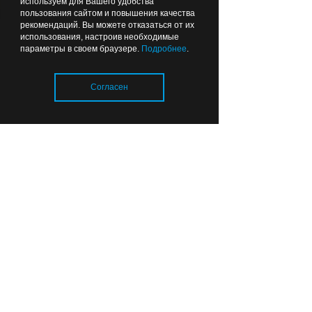
используем для Вашего удобства
пользования сайтом и повышения качества
рекомендаций. Вы можете отказаться от их
использования, настроив необходимые
параметры в своем браузере.
Подробнее
.
Жизнь в Пионерском невозможно
представить без порта и морских
Согласен
династий
Загрузка..
ВЫБОР РЕДАКЦИИ
Вчера
17:41
ПУТЕШЕСТВИЯ ПО ОБЛАСТИ