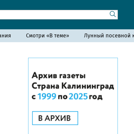
ания
Смотри «В теме»
Лунный посевной к