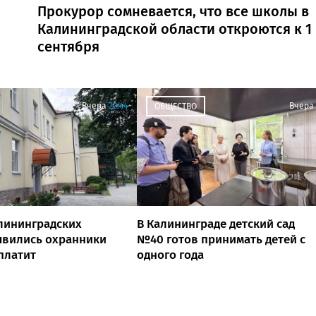
Прокурор сомневается, что все школы в
Калининградской области откроются к 1
сентября
Вчера
22:44
Вчера
ОБЩЕСТВО
лининградских
В Калининграде детский сад
явились охранники
№40 готов принимать детей с
 платит
одного года