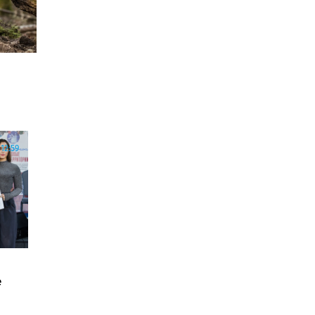
12:59
е