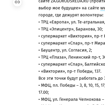
сайте ZA.GORODSREDA.RU (пройти
выбор мое будущее» на сайте
ww
городе, где дежурят волонтеры:
• ТРЦ «Европа», ул. Те-атральная,
• ТРЦ «Эпицентр», Баранова, 30;
• супермаркет «Виктория», пр-т 
• супермаркет «Спар», пр-т Мира,
• Бауцентр, ул. Согласия, 2;
• ТРЦ «Плаза», Ленинский пр-т, 3
• супермаркет «Спар», Балтийско
• «Виктория», пр-т Победы, 137.
Все эти точки будут работать до 3
• МФЦ, пл. Победы – 3, 8, 10, 15, 17
17.00;
• МФЦ, ул. Генерала Челнокова – 4, 