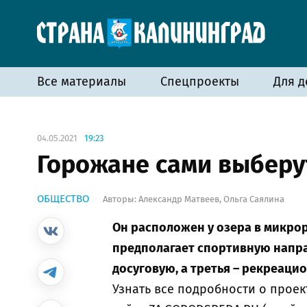
Все материалы
Спецпроекты
Для д
04.05.2021
19:23
Горожане сами выберу
ОБЩЕСТВО
Авторы:
Александр Матвеев
,
Ольга Саялина
Он расположен у озера в микро
предполагает спортивную напра
досуговую, а третья – рекреаци
Узнать все подробности о проек