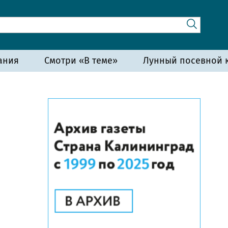
ания
Смотри «В теме»
Лунный посевной к