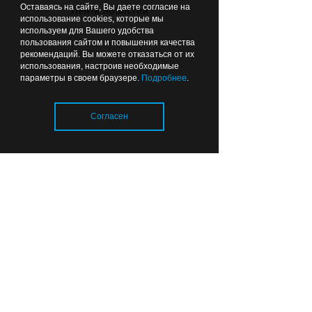
Оставаясь на сайте, Вы даете согласие на
Лента новостей
использование cookies, которые мы
используем для Вашего удобства
пользования сайтом и повышения качества
рекомендаций. Вы можете отказаться от их
использования, настроив необходимые
параметры в своем браузере.
Подробнее
.
Прокурор сомневается,
Согласен
что все школы в
Калининградской области
откроются к 1 сентября
Загрузка..
01:26
ОБЩЕСТВО