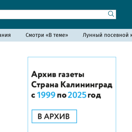
ания
Смотри «В теме»
Лунный посевной к