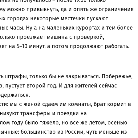
нах не получалось – после 19.00 только
тому можно привыкнуть, да и опять же ограничения
ных городах некоторые местечки пускают
ые часы. Ну а на маленьких курортах и тем более
колько проезжает машина с проверкой,
ет на 5–10 минут, а потом продолжают работать.
ть штрафы, только бы не закрываться. Побережье,
а, пустует второй год. И для жителей сейчас
одержаться.
сти: мы с женой сдаем им комнаты, брат кормит в
анизуют трансферы и поездки на
ом году было тяжело, но все же летом, осенью
зычные: большинство из России, чуть меньше из