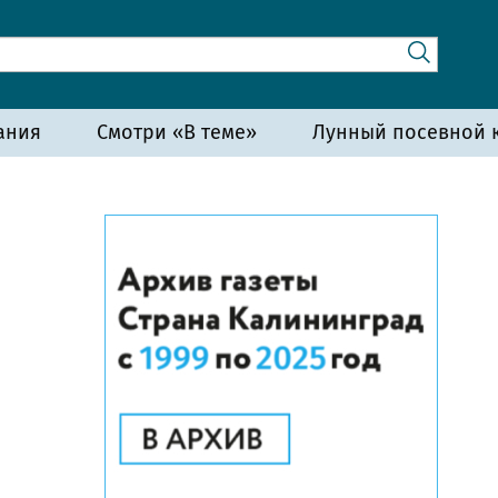
ания
Смотри «В теме»
Лунный посевной к