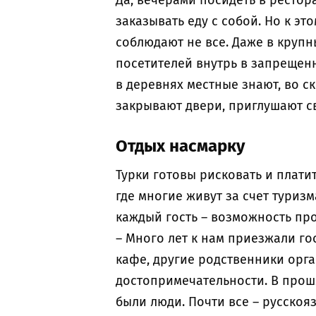
Да, вечерами посидеть в рестора
заказывать еду с собой. Но к э
соблюдают не все. Даже в круп
посетителей внутрь в запрещенн
в деревнях местные знают, во с
закрывают двери, приглушают св
Отдых насмарку
Турки готовы рисковать и плати
где многие живут за счет туризм
каждый гость – возможность пр
– Много лет к нам приезжали го
кафе, другие родственники орг
достопримечательности. В прошл
были люди. Почти все – русскоя