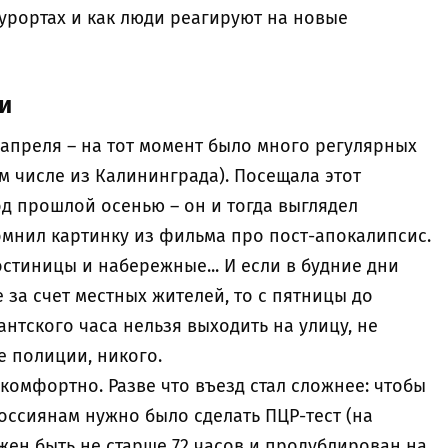
курортах и как люди реагируют на новые
и
 апреля – на тот момент было много регулярных
ом числе из Калининграда). Посещала этот
д прошлой осенью – он и тогда выглядел
омнил картинку из фильма про пост-апокалипсис.
стиницы и набережные... И если в будние дни
 за счет местных жителей, то с пятницы до
нтского часа нельзя выходить на улицу, не
ме полиции, никого.
 комфортно. Разве что въезд стал сложнее: чтобы
оссиянам нужно было сделать ПЦР-тест (на
жен быть не старше 72 часов и продублирован на