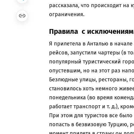
рассказала, что происходит на 
ограничения.
Правила с исключениям
Я прилетела в Анталью в начале
рейсов, запустили чартеры (в т
популярный туристический горо
опустевшим, но на этот раз нап
Безлюдные улицы, рестораны, го
становилось хоть немного живее
понедельника (во время коменда
работает транспорт и т. д.), кро
При этом для туристов все было
попасть в безвизовую Турцию, р
момент прилета в страну он дол