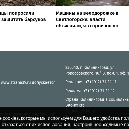
дцы попросили
Машины на велодорожке в
 защитить барсуков
Светлогорске: власти
объяснили, что произошло
236040, г. Калининград, ул.
Рокоссовского, 16/18, пом. 1, оф. 
Редакция: +7 (4012) 31-24-11
 www.strana39.ru допускается
Реклама: +7 (4012) 31-24-12
Страна Калининград в социальны
ВКонтакте
Одноклассники
.09.2017, выдано Федеральной
Телеграм
е cookies, которые мы используем для Вашего удобства по
нологий и массовых
 отказаться от их использования, настроив необходимые п
E-mail:
rec@strana39.ru