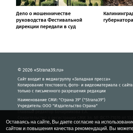
Дело о мошенничестве
Калинингра
руководства Фестивальной
губернатора
дирекции передали в суд
© 2026 «Strana39.ru»
Сайт входит в медиагруппу «Западная пресса»
Копирование текстового, фото- и видеоматериала с сайта
только с письменного разрешения редакции
Наименование СМИ: "Страна 39" ("Strana39")
Учредитель: ООО "Издательство Страна"
Главный редактор Бочарникова Е.А.
Свидетельство о регистрации СМИ Эл. № ФС77-71070 от 13
Оставаясь на сайте, Вы даете согласие на использовани
службой по надзору в сфере связи, информационных тех
сайтом и повышения качества рекомендаций. Вы можете
коммуникаций