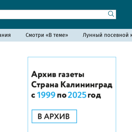
ания
Смотри «В теме»
Лунный посевной к