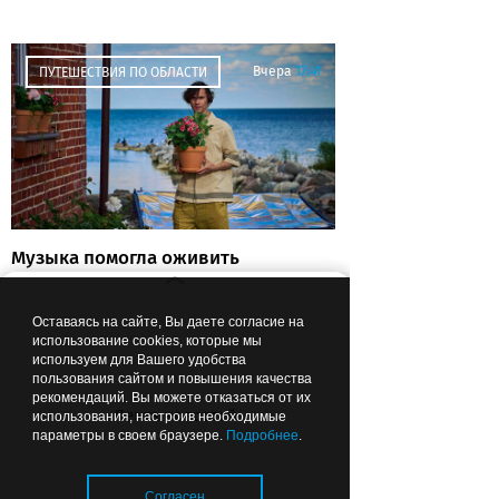
Вчера
17:41
ПУТЕШЕСТВИЯ ПО ОБЛАСТИ
Музыка помогла оживить
старый маяк: Антоха МС снял
клип в Заливино (фото)
Оставаясь на сайте, Вы даете согласие на
использование cookies, которые мы
используем для Вашего удобства
пользования сайтом и повышения качества
рекомендаций. Вы можете отказаться от их
Вчера
17:39
ЗДОРОВЬЕ
Лента новостей
использования, настроив необходимые
параметры в своем браузере.
Подробнее
.
Согласен