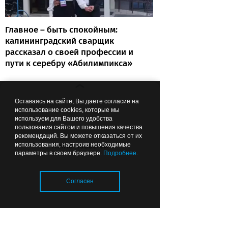
Главное – быть спокойным:
калининградский сварщик
рассказал о своей профессии и
пути к серебру «Абилимпикса»
Оставаясь на сайте, Вы даете согласие на
15:26
ОБЩЕСТВО
использование cookies, которые мы
используем для Вашего удобства
пользования сайтом и повышения качества
рекомендаций. Вы можете отказаться от их
использования, настроив необходимые
Лента новостей
параметры в своем браузере.
Подробнее
.
Согласен
Пешеходные переходы
Калининграда готовят к 1
сентября