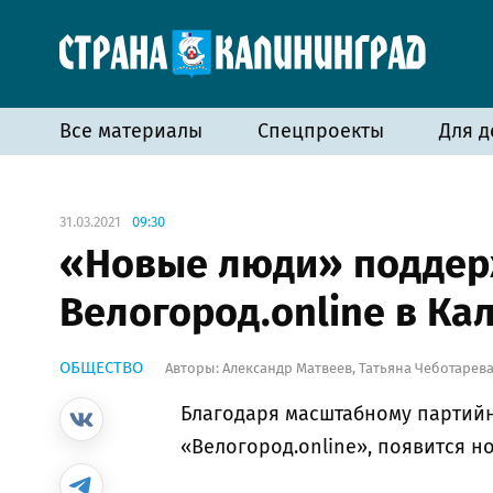
Все материалы
Спецпроекты
Для д
31.03.2021
09:30
«Новые люди» поддер
Велогород.online в Ка
ОБЩЕСТВО
Авторы:
Александр Матвеев
,
Татьяна Чеботарев
Благодаря масштабному партийн
«Велогород.online», появится н