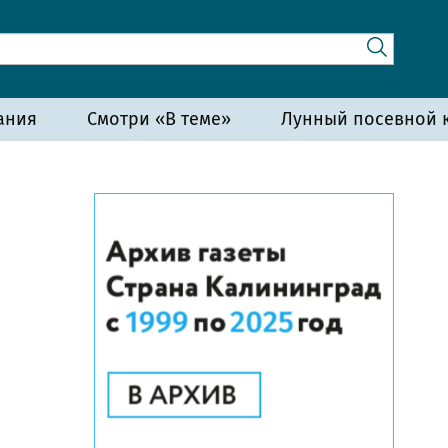
ания
Смотри «В теме»
Лунный посевной к