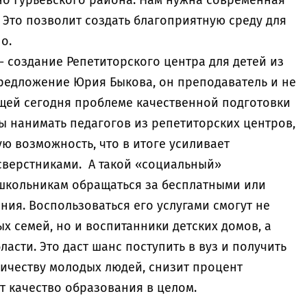
но Гурьевского района. Нам нужна современная
 Это позволит создать благоприятную среду для
но.
 создание Репетиторского центра для детей из
редложение Юрия Быкова, он преподаватель и не
щей сегодня проблеме качественной подготовки
ы нанимать педагогов из репетиторских центров,
ую возможность, что в итоге усиливает
сверстниками. А такой «социальный»
школьникам обращаться за бесплатными или
ия. Воспользоваться его услугами смогут не
х семей, но и воспитанники детских домов, а
асти. Это даст шанс поступить в вуз и получить
ичеству молодых людей, снизит процент
т качество образования в целом.