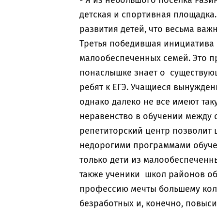
- Я из небольшого поселка Рази
детская и спортивная площадка.
развития детей, что весьма важ
Третья победившая инициатива -
малообеспеченных семей. Это п
понаслышке знает о существую
ребят к ЕГЭ. Учащиеся вынужден
однако далеко не все имеют так
неравенство в обучении между 
репетиторский центр позволит 
недорогими программами обучен
только дети из малообеспеченны
также ученики школ районов обл
профессию мечты большему кол
безработных и, конечно, повыси