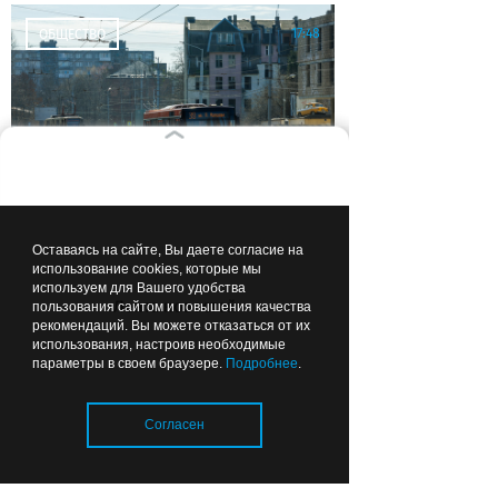
17:48
ОБЩЕСТВО
Безвозмездно, то есть
даром: Москва поможет
Оставаясь на сайте, Вы даете согласие на
использование cookies, которые мы
Калининграду разобраться
используем для Вашего удобства
с транспортом
Лента новостей
пользования сайтом и повышения качества
рекомендаций. Вы можете отказаться от их
использования, настроив необходимые
параметры в своем браузере.
Подробнее
.
17:00
ОБЩЕСТВО
Согласен