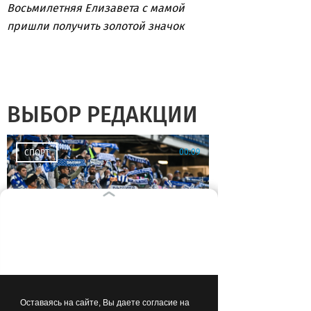
Восьмилетняя Елизавета с мамой
пришли получить золотой значок
ВЫБОР РЕДАКЦИИ
00:09
СПОРТ
«Балтика» выдержала
проверку Самарой:
калининградцы обыграли
Оставаясь на сайте, Вы даете согласие на