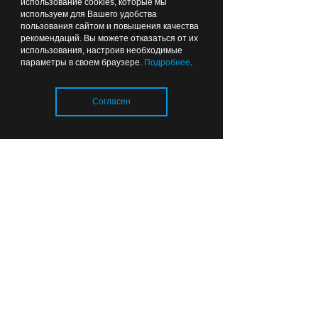
использование cookies, которые мы
используем для Вашего удобства
14:23
пользования сайтом и повышения качества
ОБЩЕСТВО
Лента новостей
рекомендаций. Вы можете отказаться от их
использования, настроив необходимые
параметры в своем браузере.
Подробнее
.
Согласен
Калининградцы попросили
губернатора защитить барсуков
Загрузка..
13:39
ОБЩЕСТВО