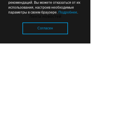
рекомендаций. Вы можете отказаться от их
использования, настроив необходимые
параметры в своем браузере.
Подробнее
.
Лента новостей
Согласен
В Калининграде детский сад
№40 готов принимать детей с
одного года
Загрузка..
© 2026 «Strana39.ru»
Сайт входит в медиагруппу «Западная
пресса»
Копирование текстового, фото- и
видеоматериала с сайта www.strana39.ru
допускается только с письменного