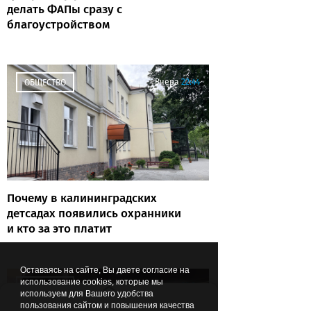
делать ФАПы сразу с
благоустройством
Вчера
22:44
ОБЩЕСТВО
Почему в калининградских
детсадах появились охранники
и кто за это платит
Оставаясь на сайте, Вы даете согласие на
использование cookies, которые мы
Вчера
22:24
ОБЩЕСТВО
используем для Вашего удобства
пользования сайтом и повышения качества