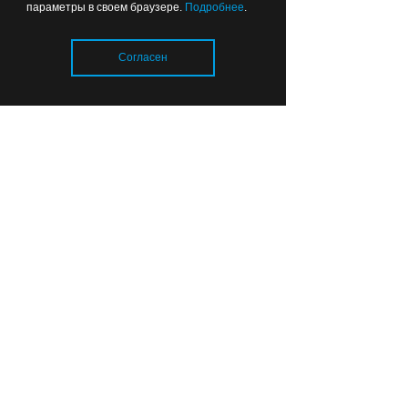
параметры в своем браузере.
Подробнее
.
Согласен
Отопительный сезон в
Калининградской области:
Загрузка..
тепловые сети готовы
почти на 80%
Вчера
06:49
ОБРАЗОВАНИЕ И НАУКА
Прокурор сомневается, что все