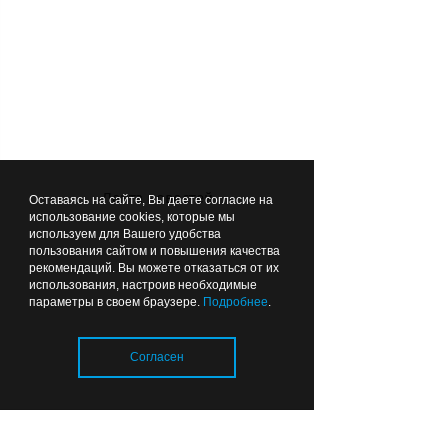
законодателя еще есть время принять
новое решение. Коронавирус-то и
проблемы, связанные с ним, никуда
не делись.
Лента новостей
ВЫБОР РЕДАКЦИИ
Оставаясь на сайте, Вы даете согласие на
использование cookies, которые мы
используем для Вашего удобства
пользования сайтом и повышения качества
07:48
ОБЩЕСТВО
рекомендаций. Вы можете отказаться от их
использования, настроив необходимые
параметры в своем браузере.
Подробнее
.
Согласен
С праздником, уважаемые