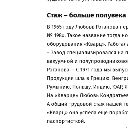
Стаж – больше полувека
В 1965 году Любовь Роганова пе
№ 198». Такое название тогда н
оборудования «Кварц». Работал
– Завод специализировался на 
вакуумной и полупроводниково
Роганова. – С 1971 года мы вып
Продукция шла в Грецию, Венгр
Румынию, Польшу, Индию, ЮАР, 
На «Кварце» Любовь Кондратьев
А общий трудовой стаж нашей ге
«Кварц» она успела еще порабо
паспортисткой.