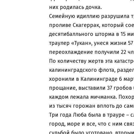
них родилась дочка.
Семейную идиллию разрушила тр
проливе Скагеррак, который сое
десятибалльного шторма в 15 м
траулер «Тукан», унеся жизни 5
переохлаждение получили 22 чле
По количеству жертв эта катаст
калининградского флота, раздел
хоронили в Калининграде 6 март
прощание, выставили 37 гробов (
каждом лежала мичманка. Похо
из тысяч горожан вплоть до сам
Три года Люба была в трауре – 
город, море и все, что с ним св
судьбой было уготовано, вторы