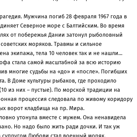
агедия. Мужчина погиб 28 февраля 1967 года в
диняет Северное море с Балтийским. Во время
илях от побережья Дании затонул рыболовный
7 советских моряков. Травмы и сильное
на экипажа, тела 10 человек так и не нашли…
рофа стала самой масштабной за всю историю
ив многие судьбы на «до» и «после». Погибших
а. В Доме культуры рыбаков, где проходило
10 из них – пустые). По морской традиции на
ронная процессия следовала по живому коридору
ых ворот кладбища на пр. Мира.
словно утонула вместе с мужем. Она ненавидела
язано. Но надо было жить ради дочки. И так уж
м супругом Любови стал военный моряк.