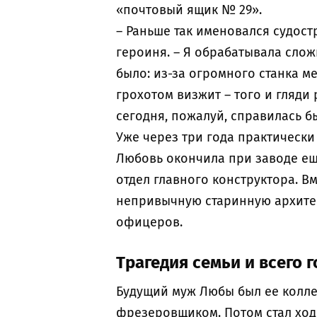
«почтовый ящик № 29».
– Раньше так именовался судост
героиня. – Я обрабатывала слож
было: из-за огромного станка м
грохотом визжит – того и гляди 
сегодня, пожалуй, справилась б
Уже через три года практически
Любовь окончила при заводе ещ
отдел главного конструктора. В
непривычную старинную архитект
офицеров.
Трагедия семьи и всего 
Будущий муж Любы был ее коллег
фрезеровщиком. Потом стал ходи