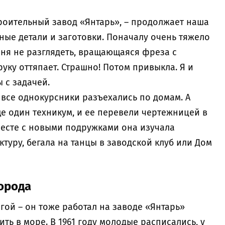
роительный завод «Янтарь», – продолжает наша
ные детали и заготовки. Поначалу очень тяжело
еня не разглядеть, вращающаяся фреза с
руку оттяпает. Страшно! Потом привыкла. Я и
ы с задачей.
 все однокурсники разъехались по домам. А
е один техникум, и ее перевели чертежницей в
месте с новыми подружками она изучала
уру, бегала на танцы в заводской клуб или Дом
города
ой – он тоже работал на заводе «Янтарь»
ть в море. В 1961 году молодые расписались, у