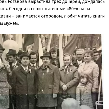
овь Роганова вырастила трех дочерей, дождалась
ков. Сегодня в свои почтенные «80+» наша
изни – занимается огородом, любит читать книги
ым мужем.