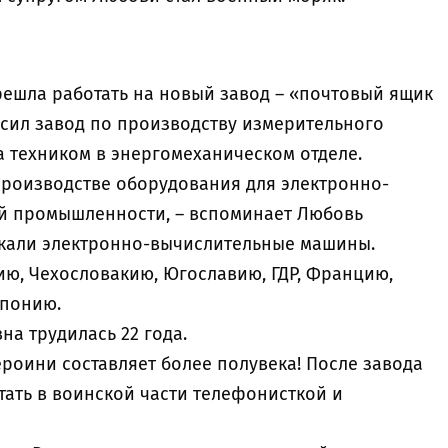
решла работать на новый завод – «почтовый ящик
осил завод по производству измерительного
а техником в энергомеханическом отделе.
производстве оборудования для электронно-
й промышленности, – вспоминает Любовь
ускали электронно-вычислительные машины.
ию, Чехословакию, Югославию, ГДР, Францию,
Японию.
на трудилась 22 года.
роини составляет более полувека! После завода
тать в воинской части телефонисткой и