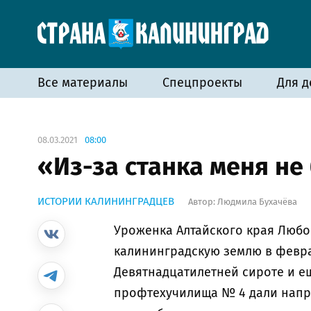
Все материалы
Спецпроекты
Для д
08.03.2021
08:00
«Из-за станка меня не
ИСТОРИИ КАЛИНИНГРАДЦЕВ
Автор:
Людмила Бухачёва
Уроженка Алтайского края Любо
калининградскую землю в февра
Девятнадцатилетней сироте и е
профтехучилища № 4 дали напра