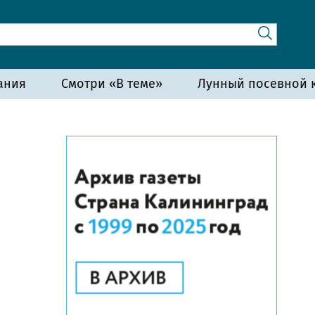
ания
Смотри «В теме»
Лунный посевной к