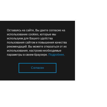
Вчера
18:32
СПОРТ
Оставаясь на сайте, Вы даете согласие на
использование cookies, которые мы
используем для Вашего удобства
Лента новостей
пользования сайтом и повышения качества
рекомендаций. Вы можете отказаться от их
использования, настроив необходимые
параметры в своем браузере.
Подробнее
.
Куда сходить с семьёй в
выходные: на стадионе
Согласен
«Балтика» в Калининграде
пройдёт «Триатлон
поколений»
Загрузка..
Вчера
17:48
ОБЩЕСТВО