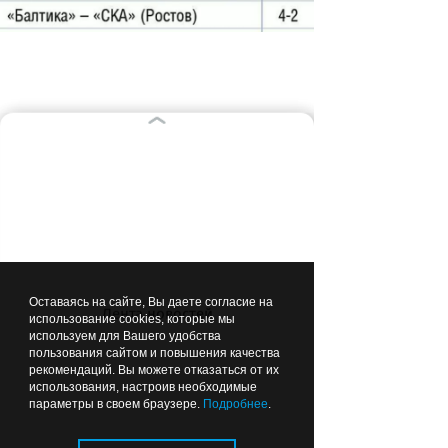
ВЫБОР РЕДАКЦИИ
Вчера
18:32
СПОРТ
Оставаясь на сайте, Вы даете согласие на
Лента новостей
использование cookies, которые мы
используем для Вашего удобства
пользования сайтом и повышения качества
рекомендаций. Вы можете отказаться от их
Куда сходить с семьёй в
использования, настроив необходимые
параметры в своем браузере.
Подробнее
.
выходные: на стадионе
«Балтика» в Калининграде