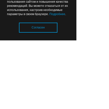
пользования сайтом и повышения качества
ВЫБОР РЕДАКЦИИ
рекомендаций. Вы можете отказаться от их
использования, настроив необходимые
параметры в своем браузере.
Подробнее
.
Вчера
14:48
ОБЩЕСТВО
Согласен
Загрузка..
Аэропорт Шереметьево
работает с ограничениями,
в Калининграде
задержаны и отменены
рейсы
Вчера
00:09
СПОРТ