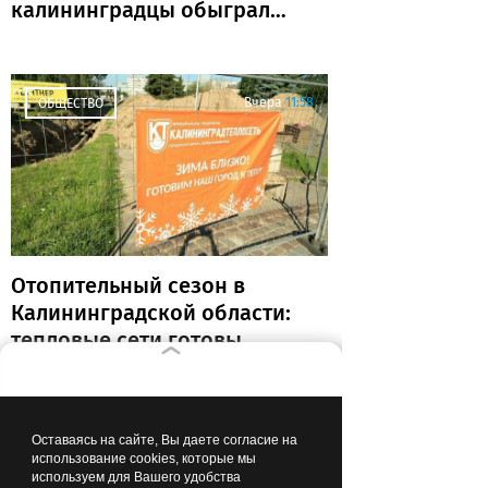
калининградцы обыграли
«Крылья Советов» и идут
без поражений
Вчера
11:58
ОБЩЕСТВО
Отопительный сезон в
Калининградской области:
тепловые сети готовы
почти на 80%
Вчера
06:49
ОБРАЗОВАНИЕ И НАУКА
Оставаясь на сайте, Вы даете согласие на
использование cookies, которые мы
используем для Вашего удобства