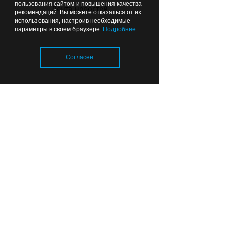
пользования сайтом и повышения качества
Лента новостей
рекомендаций. Вы можете отказаться от их
использования, настроив необходимые
параметры в своем браузере.
Подробнее
.
Прокурор сомневается, что все
Согласен
школы в Калининградской
области откроются к 1 сентября
Загрузка..
Вчера
01:26
ОБЩЕСТВО
Чтобы можно было подойти:
губернатор рекомендовал