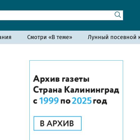
ания
Смотри «В теме»
Лунный посевной к