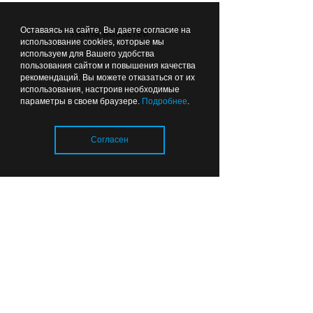
18:32
СПОРТ
Оставаясь на сайте, Вы даете согласие на
Лента новостей
использование cookies, которые мы
используем для Вашего удобства
пользования сайтом и повышения качества
рекомендаций. Вы можете отказаться от их
использования, настроив необходимые
параметры в своем браузере.
Подробнее
.
Согласен
Куда сходить с семьёй в
выходные: на стадионе
«Балтика» в Калининграде
пройдёт «Триатлон
Загрузка..
поколений»
17:48
ОБЩЕСТВО