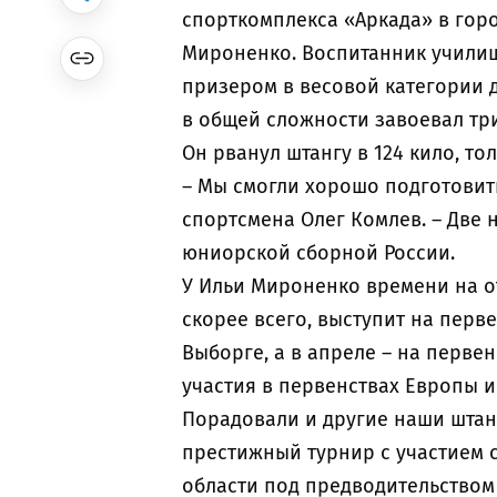
спорткомплекса «Аркада» в горо
Мироненко. Воспитанник учили
призером в весовой категории до
в общей сложности завоевал три
Он рванул штангу в 124 кило, толк
– Мы смогли хорошо подготовить
спортсмена Олег Комлев. – Две 
юниорской сборной России.
У Ильи Мироненко времени на от
скорее всего, выступит на перв
Выборге, а в апреле – на первен
участия в первенствах Европы и
Порадовали и другие наши штан
престижный турнир с участием 
области под предводительством