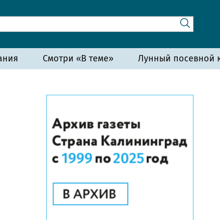
ания
Смотри «В теме»
Лунный посевной к