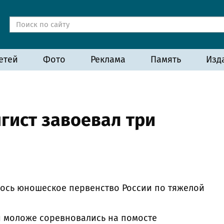
етей
Фото
Реклама
Память
Изд
гист завоевал три
лось юношеское первенство России по тяжелой
и моложе соревновались на помосте