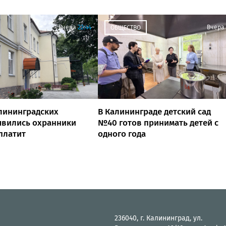
Вчера
22:44
Вчера
ОБЩЕСТВО
лининградских
В Калининграде детский сад
явились охранники
№40 готов принимать детей с
 платит
одного года
236040, г. Калининград, ул.