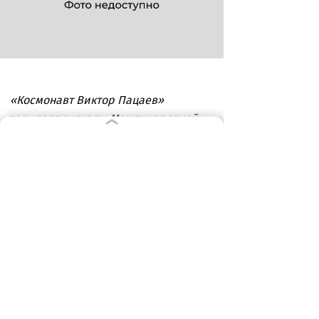
«Космонавт Виктор Пацаев»
посылает сигналы Международной
космической станции и ждет решения
своей участи
В память о погибших рыбаках
Конечным пунктом прогулки
предлагаем считать памятник
«Пионерам океанического лова». Его
установили в 1978 году в честь 30-