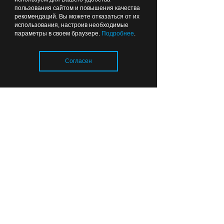
пользования сайтом и повышения качества
рекомендаций. Вы можете отказаться от их
использования, настроив необходимые
параметры в своем браузере.
Подробнее
.
Согласен
Загрузка..
Адвокат Сергей Чернев представлял в
суде интересы пострадавшего от
действий продавца дорогих
телефонов калининградца