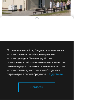
Чтобы можно было
подойти: губернатор
рекомендовал делать
ФАПы сразу с
благоустройством
Оставаясь на сайте, Вы даете согласие на
Вчера
22:44
ОБЩЕСТВО
использование cookies, которые мы
Лента новостей
используем для Вашего удобства
пользования сайтом и повышения качества
рекомендаций. Вы можете отказаться от их
использования, настроив необходимые
параметры в своем браузере.
Подробнее
.
Согласен
Почему в калининградских
детсадах появились