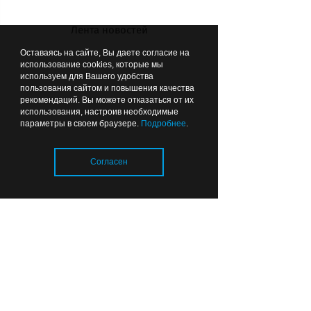
Лента новостей
Оставаясь на сайте, Вы даете согласие на
использование cookies, которые мы
используем для Вашего удобства
пользования сайтом и повышения качества
рекомендаций. Вы можете отказаться от их
использования, настроив необходимые
параметры в своем браузере.
Подробнее
.
Согласен
Пристройки к оригинальному зданию
ресторана «Ольштын» его
фактически изуродовали
Загрузка..
ВЫБОР РЕДАКЦИИ