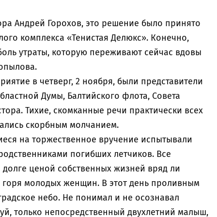
ора Андрей Горохов, это решение было принято
ого комплекса «Тенистая Делюкс». Конечно,
боль утраты, которую переживают сейчас вдовы
опылова.
иятие в четверг, 2 ноября, были представители
бластной Думы, Балтийского флота, Совета
тора. Тихие, скомканные речи практически всех
ались скорбным молчанием.
шиеся на торжественное вручение испытывали
 родственниками погибших летчиков. Все
м долге ценой собственных жизней вряд ли
и горя молодых женщин. В этот день проливным
радское небо. Не понимал и не осознавал
уй, только непосредственный двухлетний малыш,