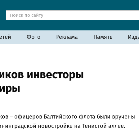
етей
Фото
Реклама
Память
Изд
иков инвесторы
тиры
ков – офицеров Балтийского флота были вручены
ининградской новостройке на Тенистой аллее.