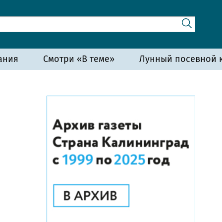
ания
Смотри «В теме»
Лунный посевной к