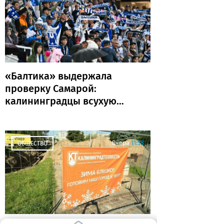
«Балтика» выдержала
проверку Самарой:
калининградцы всухую
обыграли «Крылья
Советов»
Вчера
11:58
ОБЩЕСТВО