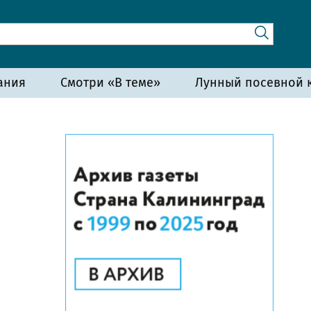
ания
Смотри «В теме»
Лунный посевной к