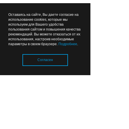
Оставаясь на сайте, Вы даете согласие на
07:48
Лента новостей
ОБЩЕСТВО
использование cookies, которые мы
используем для Вашего удобства
пользования сайтом и повышения качества
рекомендаций. Вы можете отказаться от их
использования, настроив необходимые
параметры в своем браузере.
Подробнее
.
Согласен
С праздником, уважаемые
строители и ветераны
отрасли!
Загрузка..
Вчера
18:32
СПОРТ