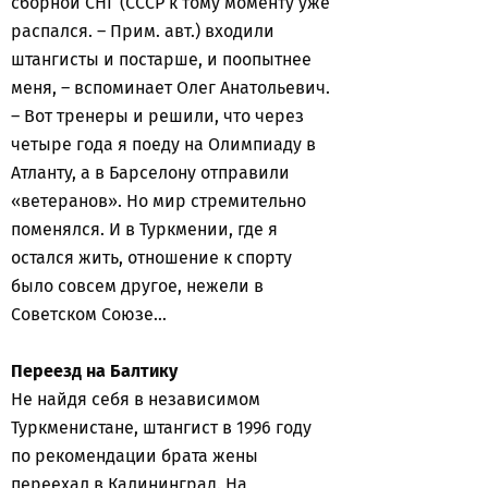
сборной СНГ (СССР к тому моменту уже
распался. – Прим. авт.) входили
штангисты и постарше, и поопытнее
меня, – вспоминает Олег Анатольевич.
– Вот тренеры и решили, что через
четыре года я поеду на Олимпиаду в
Атланту, а в Барселону отправили
«ветеранов». Но мир стремительно
поменялся. И в Туркмении, где я
остался жить, отношение к спорту
было совсем другое, нежели в
Советском Союзе…
Переезд на Балтику
Не найдя себя в независимом
Туркменистане, штангист в 1996 году
по рекомендации брата жены
переехал в Калининград. На