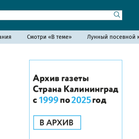
ания
Смотри «В теме»
Лунный посевной к