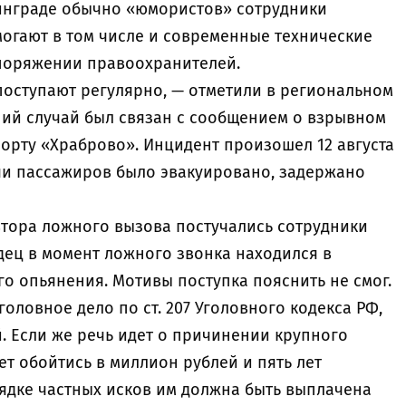
инграде обычно «юмористов» сотрудники
огают в том числе и современные технические
поряжении правоохранителей.
оступают регулярно, — отметили в региональном
ий случай был связан с сообщением о взрывном
орту «Храброво». Инцидент произошел 12 августа
сячи пассажиров было эвакуировано, задержано
втора ложного вызова постучались сотрудники
дец в момент ложного звонка находился в
о опьянения. Мотивы поступка пояснить не смог.
оловное дело по ст. 207 Уголовного кодекса РФ,
й. Если же речь идет о причинении крупного
т обойтись в миллион рублей и пять лет
рядке частных исков им должна быть выплачена