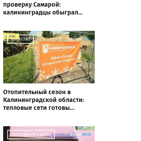
проверку Самарой:
калининградцы обыграли
«Крылья Советов» и идут
без поражений
Вчера
11:58
ОБЩЕСТВО
Отопительный сезон в
Калининградской области:
тепловые сети готовы
почти на 80%
Вчера
06:49
ОБРАЗОВАНИЕ И НАУКА