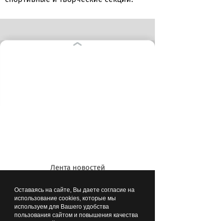
Сейчас дочке Елены Наташе 16 лет,
она поступила в колледж и мечтает
стать биологом
Лента новостей
Оставаясь на сайте, Вы даете согласие на
использование cookies, которые мы
используем для Вашего удобства
пользования сайтом и повышения качества