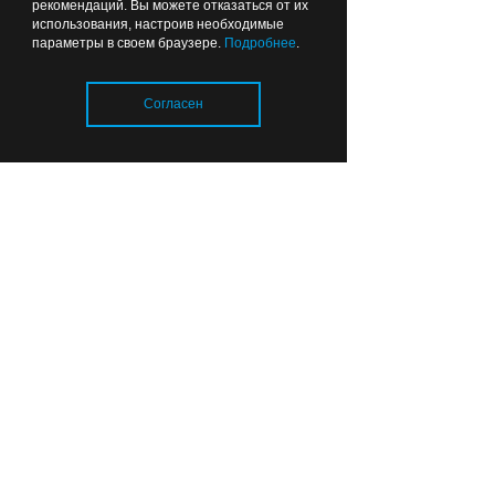
рекомендаций. Вы можете отказаться от их
использования, настроив необходимые
параметры в своем браузере.
Подробнее
.
Согласен
Деньги для «Капель звука» Елена
Кочева собирает разными путями –
Загрузка..
например, продает на больших
городских мероприятиях старые
книги
фото из архива героев материала
ВЫБОР РЕДАКЦИИ