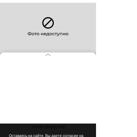
«Концерн Росэнергоатом» и
«Дирекция строящейся Балтийской
АЭС» выступили партнерами
конференции
Лента новостей
Оставаясь на сайте, Вы даете согласие на