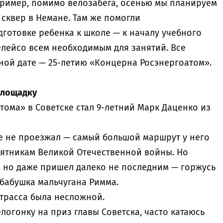
пример, помимо велозабега, осенью мы планируем
 сквер в Немане. Там же помогли
готовке ребенка к школе — к началу учебного
елейсо всем необходимым для занятий. Все
ой дате — 25-летию «Концерна Росэнергоатом».
площадку
ома» в Советске стал 9-летний Марк Даценко из
е не проезжал — самый большой маршрут у него
мятникам Великой Отечественной войны. Но
, но даже пришел далеко не последним — горжусь
 бабушка мальчугана Римма.
 трасса была несложной.
логонку на приз главы Советска, часто катаюсь