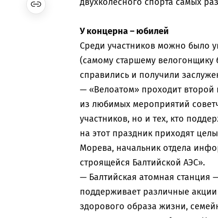
двухколесного спорта самых ра
У концерна – юбилей
Среди участников можно было у
(самому старшему велогонщику бы
справились и получили заслуже
— «Велоатом» проходит второй г
из любимых мероприятий советч
участников, но и тех, кто подде
на этот праздник приходят цел
Морева, начальник отдела инф
строящейся Балтийской АЭС».
— Балтийская атомная станция 
поддерживает различные акции 
здорового образа жизни, семейн