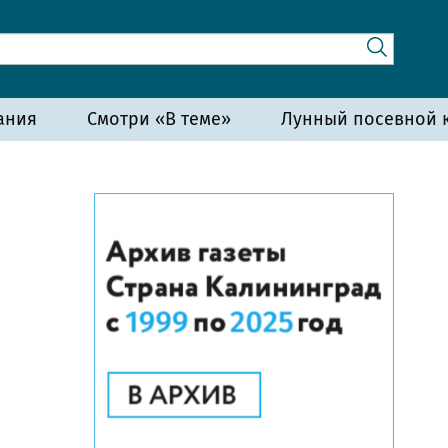
ания
Смотри «В теме»
Лунный посевной к