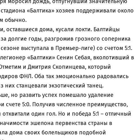
бря моросил дождь, отпугнувший значительную
х стадиона «Балтика» хозяев поддерживали около
ем обычно.
и, оставшиеся дома, кусали локти. Балтийцы
 за долгие годы, разгромив грозного соперника
сезоне выступала в Премьер-лиге) со счетом 5:1.
 легионер «Балтики» Сенин Себая, вколотивший в
 Отметим и Дмитрия Скопинцева, который
рдиров ФНЛ. Оба так эмоционально радовались
из них станцевали экзотический танец.
ьше, но развить успех помешало удаление
и счете 5:0. Получив численное преимущество,
отквитали один гол. Но и победа 5:1 – отличный
 значимости эшелона первенства страны в
ала дома своих болельщиков подобной