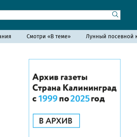
ания
Смотри «В теме»
Лунный посевной к