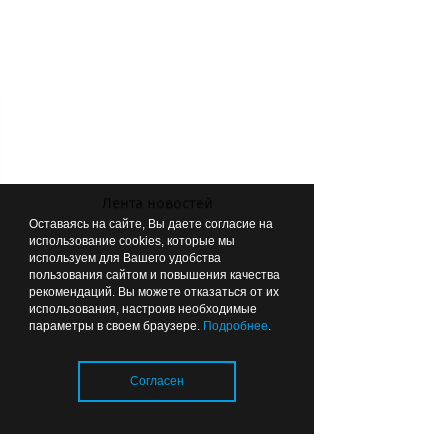
В день голосования 10 сентября будет
работать горячая линия избиркома.
Телефоны: 8 (4012) 58-21-00, 58-19-49.
Лента новостей
Оставаясь на сайте, Вы даете согласие на
использование cookies, которые мы
используем для Вашего удобства
пользования сайтом и повышения качества
рекомендаций. Вы можете отказаться от их
использования, настроив необходимые
параметры в своем браузере.
Подробнее
.
Согласен
ВЫБОР РЕДАКЦИИ