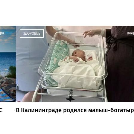
ра
17:41
Вче
ЗДОРОВЬЕ
С
В Калининграде родился малыш-богатыр