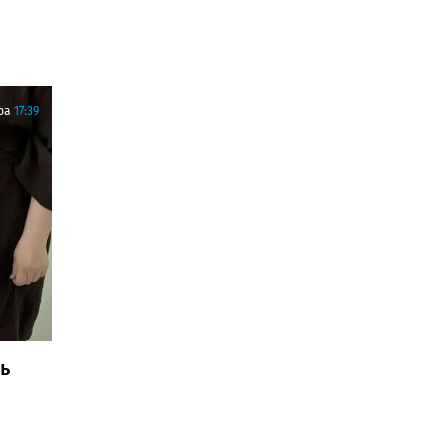
ра
17:39
ь