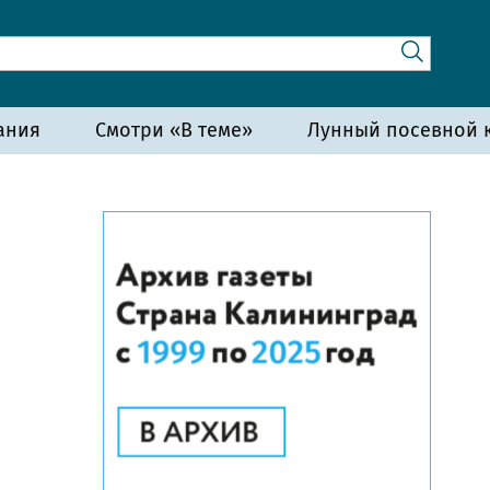
ания
Смотри «В теме»
Лунный посевной к