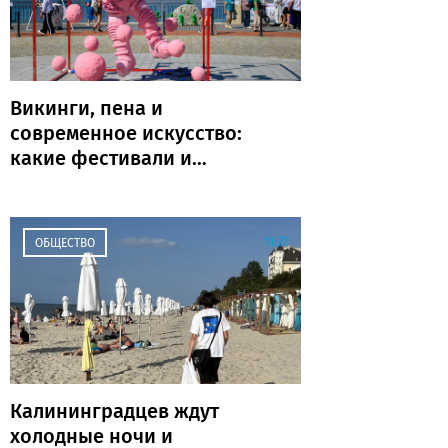
Викинги, пена и
современное искусство:
какие фестивали и
праздники пройдут в
Калининграде и области
на выходных
11:27
ОБЩЕСТВО
Калининградцев ждут
холодные ночи и