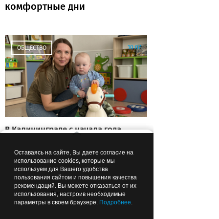
комфортные дни
10:07
ОБЩЕСТВО
В Калининграде с начала года
336 молодых семей получили
дополнительную выплату
Оставаясь на сайте, Вы даете согласие на
использование cookies, которые мы
используем для Вашего удобства
пользования сайтом и повышения качества
рекомендаций. Вы можете отказаться от их
07:48
ОБЩЕСТВО
Лента новостей
использования, настроив необходимые
параметры в своем браузере.
Подробнее
.