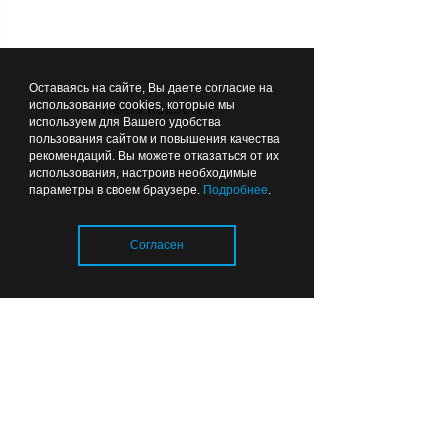
Музыка помогла оживить
Оставаясь на сайте, Вы даете согласие на
маяк: Антоха МС снял клип
использование cookies, которые мы
Лента новостей
используем для Вашего удобства
в Заливино (фото)
пользования сайтом и повышения качества
рекомендаций. Вы можете отказаться от их
использования, настроив необходимые
параметры в своем браузере.
Подробнее
.
Вчера
17:39
ЗДОРОВЬЕ
Согласен
Загрузка..
В Калининграде родился
малыш-богатырь