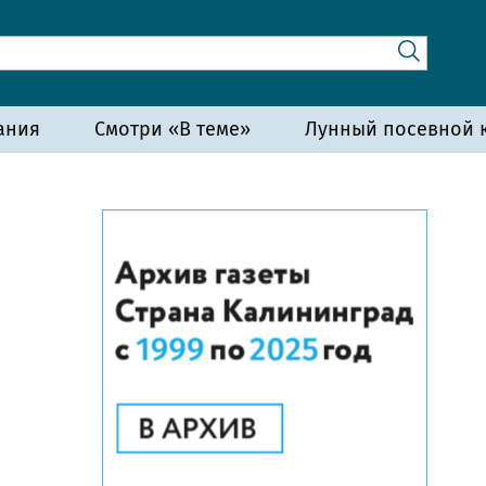
ания
Смотри «В теме»
Лунный посевной к